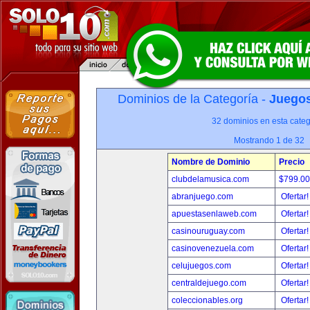
Dominios de la Categoría -
Juegos
32 dominios en esta categ
Mostrando 1 de 32
Nombre de Dominio
Precio
clubdelamusica.com
$799.0
abranjuego.com
Ofertar
apuestasenlaweb.com
Ofertar
casinouruguay.com
Ofertar
casinovenezuela.com
Ofertar
celujuegos.com
Ofertar
centraldejuego.com
Ofertar
coleccionables.org
Ofertar