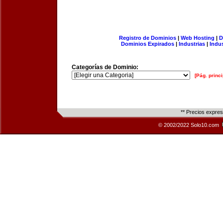
Registro de Dominios
|
Web Hosting
|
D
Dominios Expirados
|
Industrias
|
Indu
Categorías de Dominio:
[Pág. princi
** Precios expre
© 2002/2022 Solo10.com