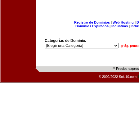
Registro de Dominios
|
Web Hosting
|
D
Dominios Expirados
|
Industrias
|
Indu
Categorías de Dominio:
[Pág. princi
** Precios expre
© 2002/2022 Solo10.com