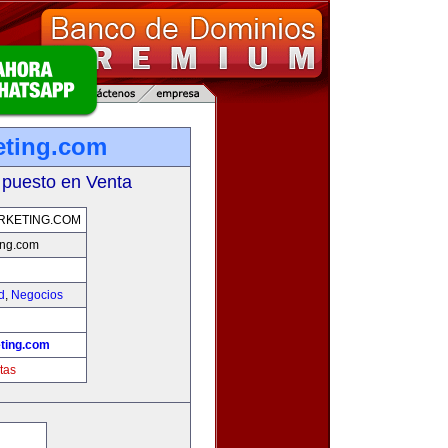
ting.com
 puesto en Venta
KETING.COM
ng.com
d
,
Negocios
ting.com
tas