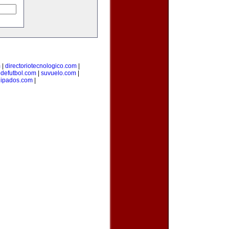
m
|
directoriotecnologico.com
|
odefutbol.com
|
suvuelo.com
|
uipados.com
|