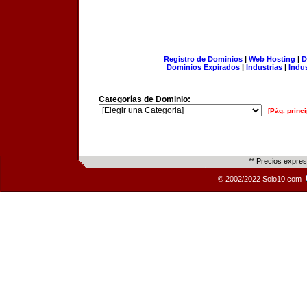
Registro de Dominios
|
Web Hosting
|
D
Dominios Expirados
|
Industrias
|
Indu
Categorías de Dominio:
[Pág. princi
** Precios expre
© 2002/2022 Solo10.com