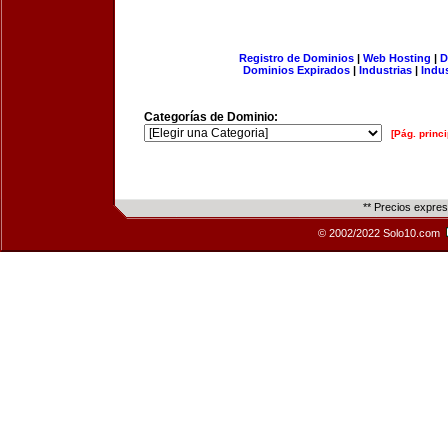
Registro de Dominios
|
Web Hosting
|
D
Dominios Expirados
|
Industrias
|
Indu
Categorías de Dominio:
[Pág. princi
** Precios expre
© 2002/2022 Solo10.com