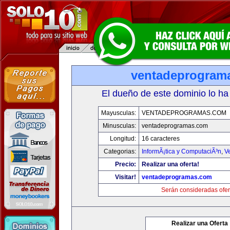
ventadeprogram
El dueño de este dominio lo ha
Mayusculas:
VENTADEPROGRAMAS.COM
Minusculas:
ventadeprogramas.com
Longitud:
16 caracteres
Categorias:
InformÃ¡tica y ComputaciÃ³n
,
V
Precio:
Realizar una oferta!
Visitar!
ventadeprogramas.com
Serán consideradas ofer
Realizar una Oferta