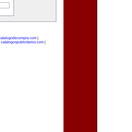
catalogodecompra.com
|
|
catalogospublicitarios.com
|