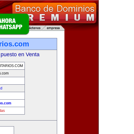
arios.com
 puesto en Venta
ITARIOS.COM
os.com
ad
ios.com
tas